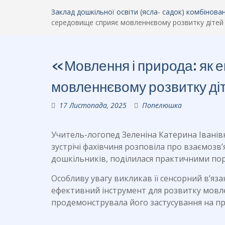
Заклад дошкільної освіти (ясла- садок) комбінов
середовище сприяє мовленнєвому розвитку дітей 
«Мовлення і природа: як 
мовленнєвому розвитку ді
17 Листопада, 2025
Попелюшка
Учитель-логопед Зеленіна Катерина Іванівн
зустрічі фахівчиня розповіла про взаємоз
дошкільників, поділилася практичними по
Особливу увагу викликав її сенсорний в’яз
ефективний інструмент для розвитку мовлен
продемонструвала його застусування на пр