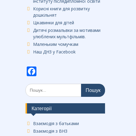
інституту післядипломної освіти
Корисні книги для розвитку
дошкільнят
Цікавинки для дітей
Дитячі розмальвки за мотивами
улюблених мультфільмів.
Маленьким чомучкам
Наш ДНЗ у Facebook
F
ac
Шукати:
e
b
o
Категорії
o
Взаємодія з батьками
k
Взаємодія з ВНЗ