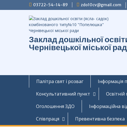
Перейти
03722-54-14-89
zdo10cv@gmail.com
до
вмісту
Заклад дошкільної осві
Чернівецької міської ра
Палітра свят і розваг
Інформація 
Консультативний пункт
Освітній
Оголошення ЗДО
Інформаційна ві
Співпраця
Превентивна безпека