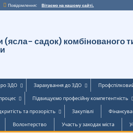
Повідомлення:
Вітаємо на нашому сайті.
ти (ясла- садок) комбінованог
ди
про ЗДО
Зарахування до ЗДО
Профспілковий
 процес
Підвищуємо професійну компетентність
дкритість та прозорість
Закупівлі
Фінансува
Волонтерство
Участь у заходах міста
У