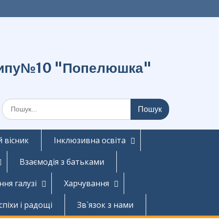
о типу№10 "Попелюшка"
Шукати:
 вісник
Інклюзивна освіта
Взаємодія з батьками
ння галузі
Харчування
спіхи і радощі
Зв`язок з нами