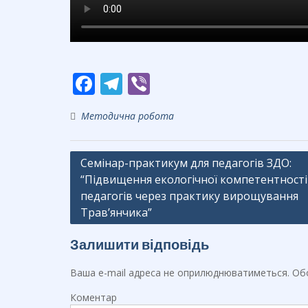
F
T
Vi
ac
el
b
Методична робота
e
e
er
b
gr
Навігація
Семінар-практикум для педагогів ЗДО:
o
a
“Підвищення екологічної компетентності
записів
o
m
педагогів через практику вирощування
k
Трав’янчика”
Залишити відповідь
Ваша e-mail адреса не оприлюднюватиметься.
Обо
Коментар