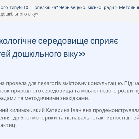
аного типу№10 "Попелюшка" Чернівецької міської ради
>
Методич
дошкільного віку»
екологічне середовище сприяє
тей дошкільного віку»
а провела для педагогів змістовну консультацію. Під ча
в’язок природного середовища та мовленнєвого розвитк
радами та методичними знахідками.
аний килимок, який Катерина Іванівна продемонструвала
ня, дрібної моторики та пізнавальної активності дітей
актиці.