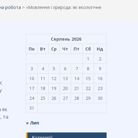
на робота
>
«Мовлення і природа: як екологічне
Серпень 2026
Пн
Вт
Ср
Чт
Пт
Сб
Нд
1
2
3
4
5
6
7
8
9
10
11
12
13
14
15
16
с
17
18
19
20
21
22
23
у
24
25
26
27
28
29
30
31
 як
, та
« Лип
Категорії