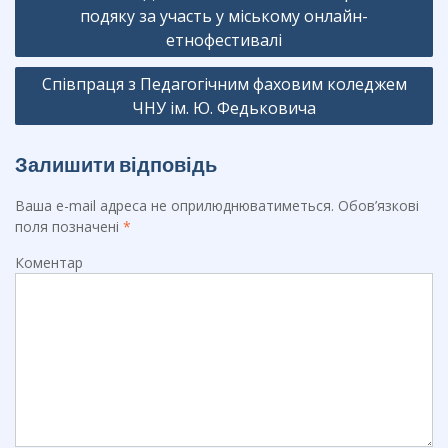
записів
o
подяку за участь у міському онлайн-
m
етнофестивалі
k
Співпраця з Педагогічним фаховим коледжем
ЧНУ ім. Ю. Федьковича
Залишити відповідь
Ваша e-mail адреса не оприлюднюватиметься.
Обов’язкові
поля позначені
*
Коментар