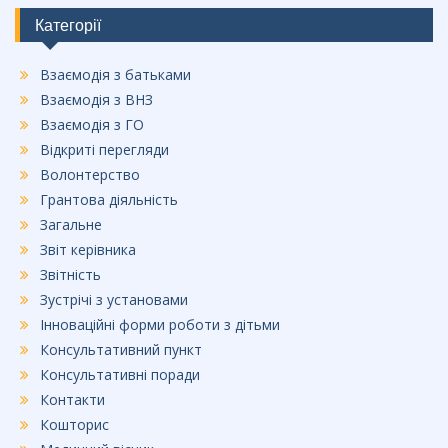
o
Категорії
o
Взаємодія з батьками
k
Взаємодія з ВНЗ
Взаємодія з ГО
Відкриті перегляди
Волонтерство
Грантова діяльність
Загальне
Звіт керівника
Звітність
Зустрічі з установами
Інноваційні форми роботи з дітьми
Консультативний пункт
Консультативні поради
Контакти
Кошторис