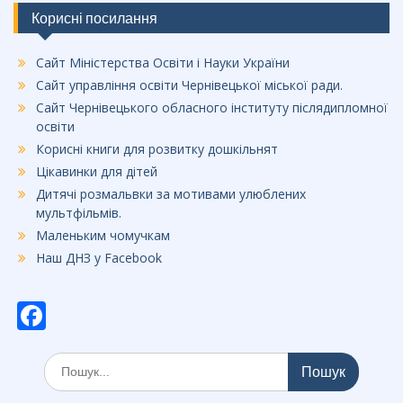
Корисні посилання
Сайт Міністерства Освіти і Науки України
Сайт управління освіти Чернівецької міської ради.
Сайт Чернівецького обласного інституту післядипломної
освіти
Корисні книги для розвитку дошкільнят
Цікавинки для дітей
Дитячі розмальвки за мотивами улюблених
мультфільмів.
Маленьким чомучкам
Наш ДНЗ у Facebook
F
ac
Шукати:
e
b