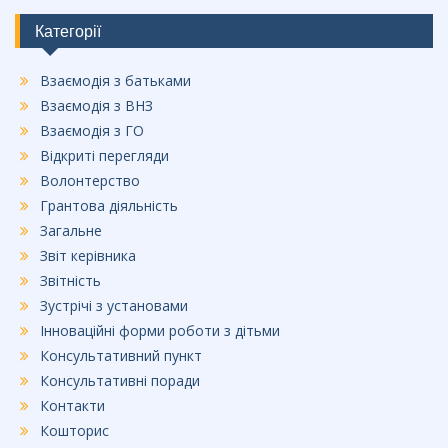
b
o
Категорії
o
Взаємодія з батьками
k
Взаємодія з ВНЗ
Взаємодія з ГО
Відкриті перегляди
Волонтерство
Грантова діяльність
Загальне
Звіт керівника
Звітність
Зустрічі з установами
Інноваційні форми роботи з дітьми
Консультативний пункт
Консультативні поради
Контакти
Кошторис