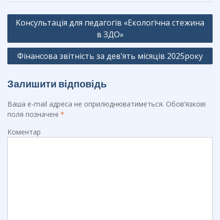
b
gr
Навігація
o
a
Консультація для педагогів «Екологічна стежина
записів
o
m
в ЗДО»
k
Фінансова звітність за дев’ять місяців 2025року
Залишити відповідь
Ваша e-mail адреса не оприлюднюватиметься.
Обов’язкові
поля позначені
*
Коментар