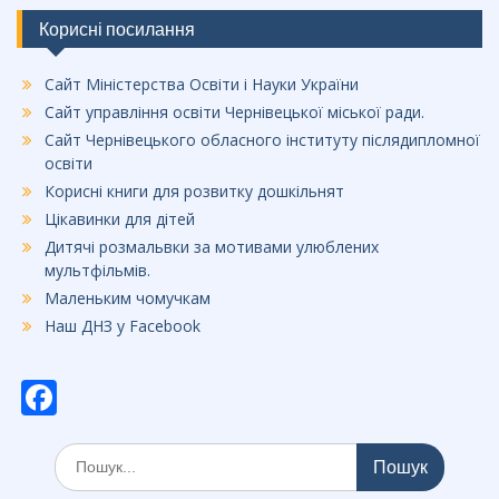
Корисні посилання
Сайт Міністерства Освіти і Науки України
Сайт управління освіти Чернівецької міської ради.
Сайт Чернівецького обласного інституту післядипломної
освіти
Корисні книги для розвитку дошкільнят
Цікавинки для дітей
Дитячі розмальвки за мотивами улюблених
мультфільмів.
Маленьким чомучкам
Наш ДНЗ у Facebook
F
ac
Шукати:
e