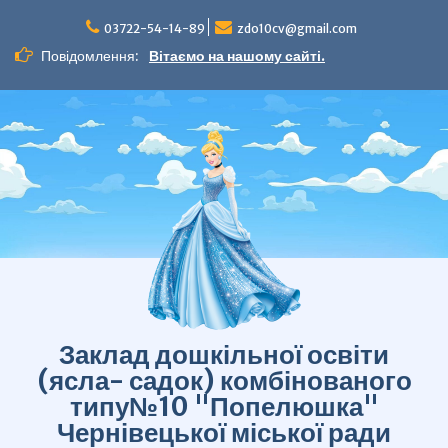
Перейти
до
03722-54-14-89
zdo10cv@gmail.com
вмісту
Повідомлення:
Вітаємо на нашому сайті.
Заклад дошкільної освіти
(ясла- садок) комбінованого
типу№10 "Попелюшка"
Чернівецької міської ради