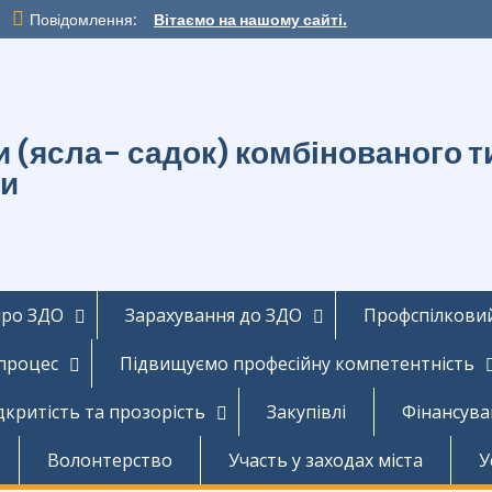
Повідомлення:
Вітаємо на нашому сайті.
ти (ясла- садок) комбінованог
ди
про ЗДО
Зарахування до ЗДО
Профспілковий
 процес
Підвищуємо професійну компетентність
дкритість та прозорість
Закупівлі
Фінансува
Волонтерство
Участь у заходах міста
У