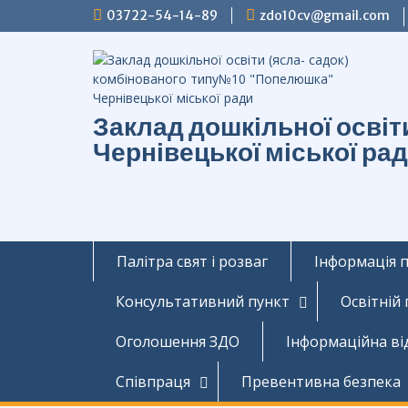
Перейти
03722-54-14-89
zdo10cv@gmail.com
до
вмісту
Заклад дошкільної осві
Чернівецької міської ра
Палітра свят і розваг
Інформація 
Консультативний пункт
Освітній
Оголошення ЗДО
Інформаційна ві
Співпраця
Превентивна безпека