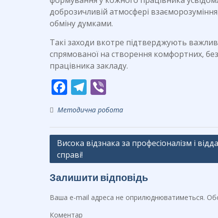
формування у кожного працівника усвідомл
доброзичливій атмосфері взаєморозуміння
обміну думками.
Такі заходи вкотре підтверджують важливі
спрямованої на створення комфортних, бе
працівника закладу.
F
T
Vi
ac
el
b
Методична робота
e
e
er
b
gr
Навігація
Висока відзнака за професіоналізм і відд
o
a
справі!
записів
o
m
k
Залишити відповідь
Ваша e-mail адреса не оприлюднюватиметься.
Обо
Коментар