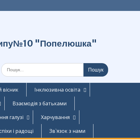
о типу№10 "Попелюшка"
Шукати:
 вісник
Інклюзивна освіта
Взаємодія з батьками
ння галузі
Харчування
спіхи і радощі
Зв`язок з нами