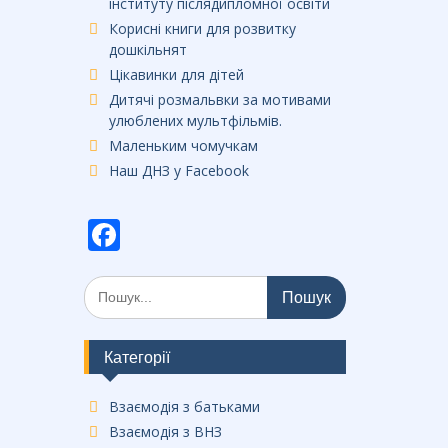
інституту післядипломної освіти
Корисні книги для розвитку
дошкільнят
Цікавинки для дітей
Дитячі розмальвки за мотивами
улюблених мультфільмів.
Маленьким чомучкам
Наш ДНЗ у Facebook
F
ac
Шукати:
e
b
o
Категорії
o
Взаємодія з батьками
k
Взаємодія з ВНЗ