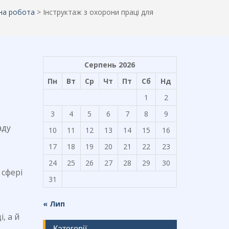
на робота
>
Інструктаж з охорони праці для
Серпень 2026
Пн
Вт
Ср
Чт
Пт
Сб
Нд
1
2
3
4
5
6
7
8
9
аду
10
11
12
13
14
15
16
17
18
19
20
21
22
23
24
25
26
27
28
29
30
 сфері
31
« Лип
, а й
Категорії