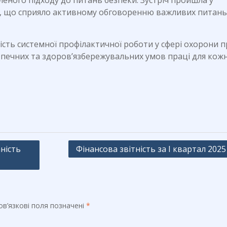
еного підходу до питань безпеки. Зустріч пройшла у
, що сприяло активному обговоренню важливих питань
сть системної профілактичної роботи у сфері охорони п
зпечних та здоров’язбережувальних умов праці для кож
аність
Фінансова звітність за І квартал 2025
в’язкові поля позначені
*