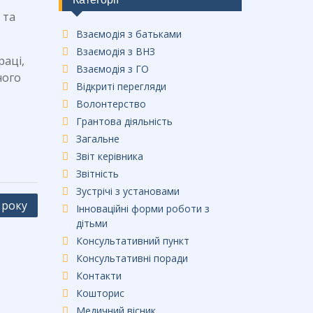
 та
Взаємодія з батьками
Взаємодія з ВНЗ
раці,
Взаємодія з ГО
ного
Відкриті перегляди
Волонтерство
Грантова діяльність
Загальне
Звіт керівника
Звітність
Зустрічі з установами
 року
Інноваційні форми роботи з
дітьми
Консультативний пункт
Консультативні поради
Контакти
Кошторис
Медичний вісник