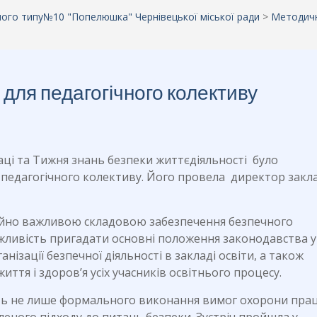
аного типу№10 "Попелюшка" Чернівецької міської ради
>
Методич
 для педагогічного колективу
ці та Тижня знань безпеки життєдіяльності було
 педагогічного колективу. Його провела директор закл
айно важливою складовою забезпечення безпечного
ливість пригадати основні положення законодавства у
нізації безпечної діяльності в закладі освіти, а також
ття і здоров’я усіх учасників освітнього процесу.
ть не лише формального виконання вимог охорони праці