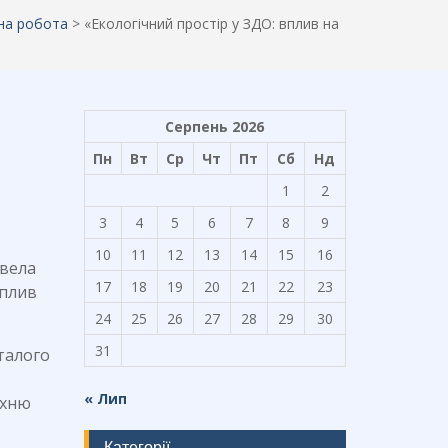
на робота
>
«Екологічний простір у ЗДО: вплив на
Серпень 2026
Пн
Вт
Ср
Чт
Пт
Сб
Нд
1
2
3
4
5
6
7
8
9
10
11
12
13
14
15
16
овела
17
18
19
20
21
22
23
вплив
24
25
26
27
28
29
30
31
талого
« Лип
їхню
Категорії