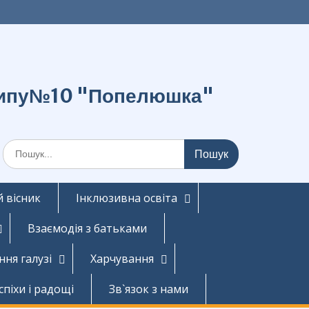
о типу№10 "Попелюшка"
Шукати:
 вісник
Інклюзивна освіта
Взаємодія з батьками
ння галузі
Харчування
спіхи і радощі
Зв`язок з нами