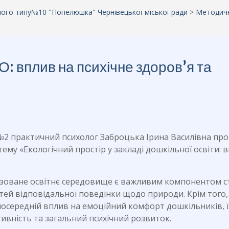
аного типу№10 "Попелюшка" Чернівецької міської ради
>
Методич
О: вплив на психічне здоров’я та
 №2 практичний психолог Заброцька Ірина Василівна пр
му «Екологічний простір у закладі дошкільної освіти: 
нізоване освітнє середовище є важливим компонентом с
тей відповідальної поведінки щодо природи. Крім того,
осередній вплив на емоційний комфорт дошкільників, 
тивність та загальний психічний розвиток.