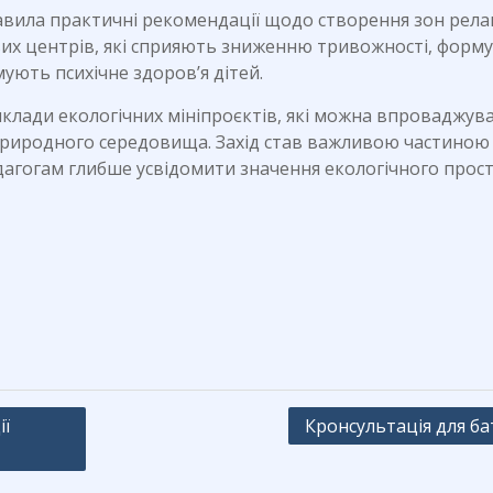
тавила практичні рекомендації щодо створення зон релак
ових центрів, які сприяють зниженню тривожності, форм
ують психічне здоров’я дітей.
лади екологічних мініпроєктів, які можна впроваджува
природного середовища. Захід став важливою частиною
едагогам глибше усвідомити значення екологічного прос
ії
Кронсультація для ба