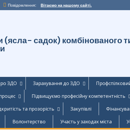
Повідомлення:
Вітаємо на нашому сайті.
ти (ясла- садок) комбінованог
ди
про ЗДО
Зарахування до ЗДО
Профспілковий
 процес
Підвищуємо професійну компетентність
дкритість та прозорість
Закупівлі
Фінансува
Волонтерство
Участь у заходах міста
У