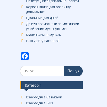
інституту післядипломної освіти
Корисні книги для розвитку
дошкільнят
Цікавинки для дітей
Дитячі розмальвки за мотивами
улюблених мультфільмів.
Маленьким чомучкам
Наш ДНЗ у Facebook
F
ac
Шукати:
e
b
o
Категорії
o
Взаємодія з батьками
k
Взаємодія з ВНЗ