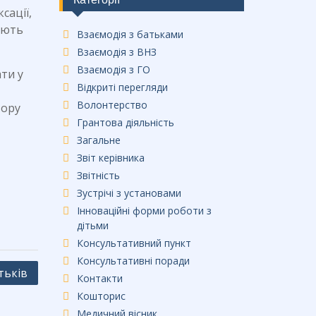
сації,
ують
Взаємодія з батьками
Взаємодія з ВНЗ
Взаємодія з ГО
ти у
Відкриті перегляди
Волонтерство
тору
Грантова діяльність
Загальне
Звіт керівника
Звітність
Зустрічі з установами
Інноваційні форми роботи з
дітьми
Консультативний пункт
Консультативні поради
тьків
Контакти
Кошторис
Медичний вісник