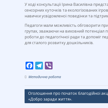
У ході консультації Ірина Василівна предс
сенсорних куточків та екологізованих ігр
навички усвідомленої поведінки та підтрим
Педагоги мали можливість обговорити прик
групах, зважаючи на виховний потенціал 
роботи до педагогічної ради та допоміг п
для сталого розвитку дошкільників.
F
T
Vi
ac
el
b
Методична робота
e
e
er
b
gr
Навігація
Оголошення про початок благодійної акц
o
a
«Добро заради життя».
записів
o
m