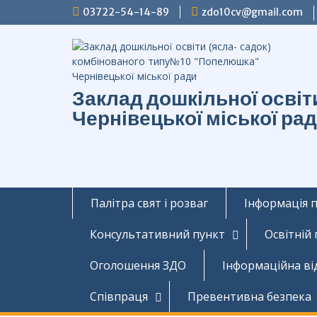
Перейти
03722-54-14-89
zdo10cv@gmail.com
до
вмісту
Заклад дошкільної осві
Чернівецької міської ра
Палітра свят і розваг
Інформація 
Консультативний пункт
Освітній
Оголошення ЗДО
Інформаційна ві
Співпраця
Превентивна безпека