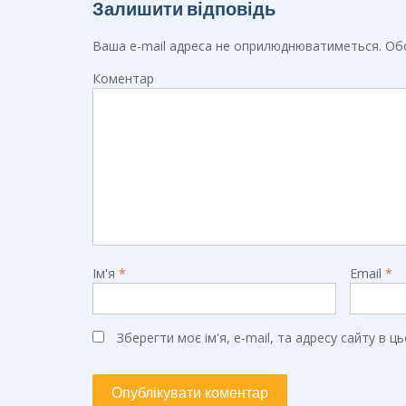
k
Залишити відповідь
Ваша e-mail адреса не оприлюднюватиметься.
Обо
Коментар
Ім'я
*
Email
*
Зберегти моє ім'я, e-mail, та адресу сайту в 