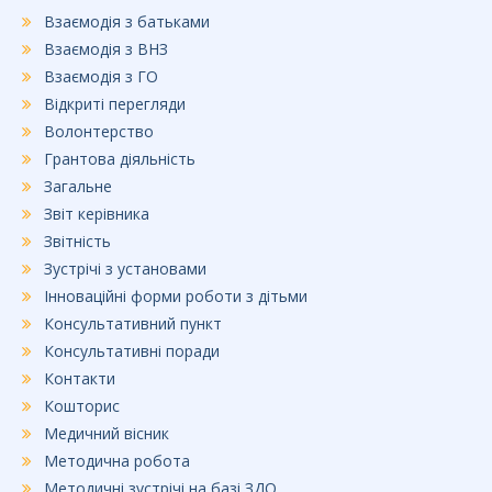
Взаємодія з батьками
Взаємодія з ВНЗ
Взаємодія з ГО
Відкриті перегляди
Волонтерство
Грантова діяльність
Загальне
Звіт керівника
Звітність
Зустрічі з установами
Інноваційні форми роботи з дітьми
Консультативний пункт
Консультативні поради
Контакти
Кошторис
Медичний вісник
Методична робота
Методичні зустрічі на базі ЗДО