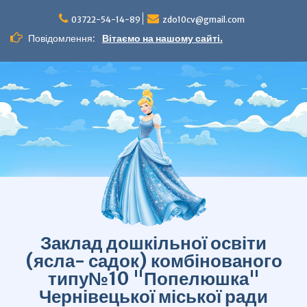
Перейти
до
03722-54-14-89
zdo10cv@gmail.com
вмісту
Повідомлення:
Вітаємо на нашому сайті.
Заклад дошкільної освіти
(ясла- садок) комбінованого
типу№10 "Попелюшка"
Чернівецької міської ради