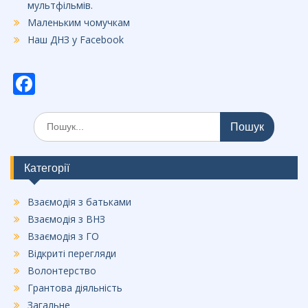
мультфільмів.
Маленьким чомучкам
Наш ДНЗ у Facebook
F
ac
Шукати:
e
b
o
Категорії
o
Взаємодія з батьками
k
Взаємодія з ВНЗ
Взаємодія з ГО
Відкриті перегляди
Волонтерство
Грантова діяльність
Загальне