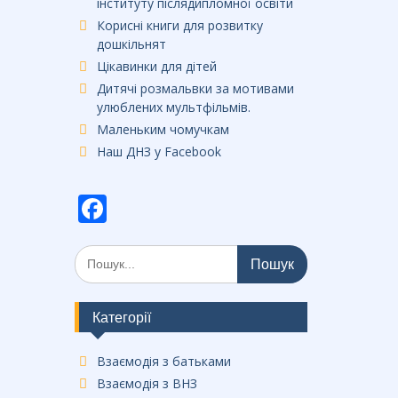
інституту післядипломної освіти
Корисні книги для розвитку
дошкільнят
Цікавинки для дітей
Дитячі розмальвки за мотивами
улюблених мультфільмів.
Маленьким чомучкам
Наш ДНЗ у Facebook
F
ac
Шукати:
e
b
o
Категорії
o
Взаємодія з батьками
k
Взаємодія з ВНЗ