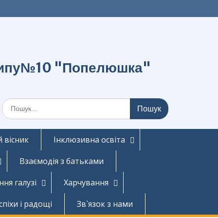
о типу№10 "Попелюшка"
Шукати:
 вісник
Інклюзивна освіта
Взаємодія з батьками
ння галузі
Харчування
спіхи і радощі
Зв`язок з нами