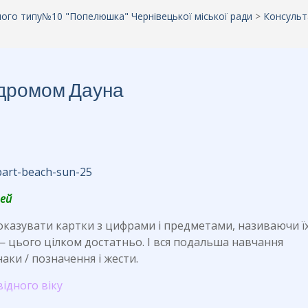
аного типу№10 "Попелюшка" Чернівецької міської ради
>
Консульт
индромом Дауна
лей
оказувати картки з цифрами і предметами, називаючи їх
— цього цілком достатньо. І вся подальша навчання
аки / позначення і жести.
відного віку