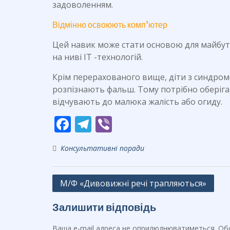
задоволенням.
Відмінно освоюють комп’ютер
Цей навик може стати основою для майбут
на ниві IT -технологій.
Крім перерахованого вище, діти з синдром
розпізнають фальш. Тому потрібно оберігат
відчувають до малюка жалість або огиду.
F
T
Vi
ac
el
b
Консультативні поради
e
e
er
b
gr
Навігація
М/Ф «Дивовижні речі трапляються»
o
a
записів
o
m
Залишити відповідь
k
Ваша e-mail адреса не оприлюднюватиметься.
Обо