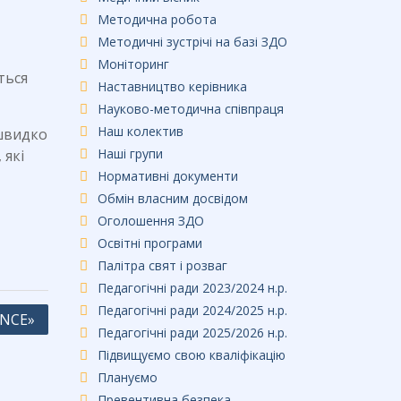
Методична робота
Методичні зустрічі на базі ЗДО
Моніторинг
ться
Наставництво керівника
Науково-методична співпраця
Наш колектив
 швидко
Наші групи
 які
Нормативні документи
Обмін власним досвідом
Оголошення ЗДО
Освітні програми
Палітра свят і розваг
Педагогічні ради 2023/2024 н.р.
Педагогічні ради 2024/2025 н.р.
ANCE»
Педагогічні ради 2025/2026 н.р.
Підвищуємо свою кваліфікацію
Плануємо
Превентивна безпека