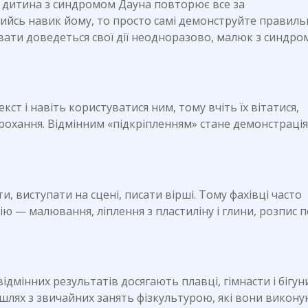
— дитина з синдромом Дауна повторює все за
йсь навик йому, то просто самі демонструйте правил
вати доведеться свої дії неодноразово, малюк з синдр
т і навіть користуватися ним, тому вчіть їх вітатися,
охання. Відмінним «підкріпленням» стане демонстрація 
и, виступати на сцені, писати вірші. Тому фахівці часто
ю — малювання, ліплення з пластиліну і глини, розпис п
ідмінних результатів досягають плавці, гімнасти і бігун
шлях з звичайних занять фізкультурою, які вони викону