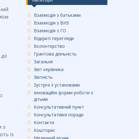
ьний
Взаємодія з батьками
омом
Взаємодія з ВНЗ
Взаємодія з ГО
Відкриті перегляди
Волонтерство
Грантова діяльність
дії
Загальне
Звіт керівника
Звітність
Зустрічі з установами
Інноваційні форми роботи з
о
дітьми
Консультативний пункт
Консультативні поради
Контакти
и з
Кошторис
ють із
Медичний вісник