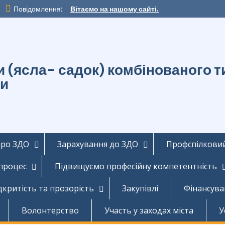
Повідомлення:
Вітаємо на нашому сайті.
ти (ясла- садок) комбінованог
ди
про ЗДО
Зарахування до ЗДО
Профспілковий
 процес
Підвищуємо професійну компетентність
дкритість та прозорість
Закупівлі
Фінансува
Волонтерство
Участь у заходах міста
У