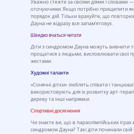
Уважно стежте за своїми діями і словами 
оточуючими. Якщо потрібно прищепити яки
порядок дій. Тільки врахуйте, що повторю
Дауна не відразу все запам’ятовує.
Швидко вчаться читати
Діти з синдромом Дауна можуть вивчити текс
прощатися з людьми, висловлювати свої пр
жестами.
Художні таланти
«Сонячні дітки» люблять співати і танцюват
використовують для їх розвитку арт-терапі
дереву та інші напрямки.
Спортивні досягнення
Чи знаєте ви, що в параолімпійських іграх в
синдромом Дауна? Такі діти починали свій 