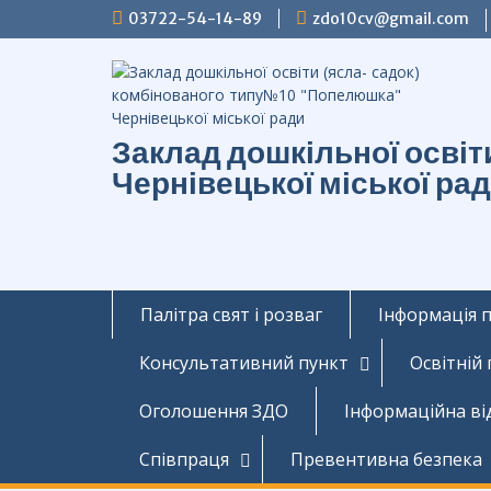
Перейти
03722-54-14-89
zdo10cv@gmail.com
до
вмісту
Заклад дошкільної осві
Чернівецької міської ра
Палітра свят і розваг
Інформація 
Консультативний пункт
Освітній
Оголошення ЗДО
Інформаційна ві
Співпраця
Превентивна безпека