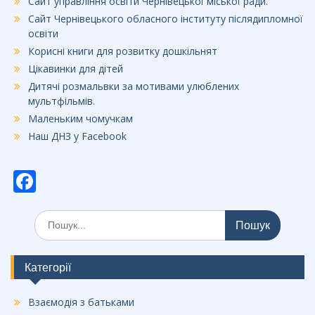
Сайт управління освіти Чернівецької міської ради.
Сайт Чернівецького обласного інституту післядипломної
освіти
Корисні книги для розвитку дошкільнят
Цікавинки для дітей
Дитячі розмальвки за мотивами улюблених
мультфільмів.
Маленьким чомучкам
Наш ДНЗ у Facebook
F
ac
Шукати:
e
b
o
Категорії
o
Взаємодія з батьками