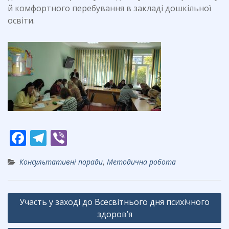
й комфортного перебування в закладі дошкільної
освіти.
F
T
Vi
ac
el
b
Консультативні поради
,
Методична робота
e
e
er
b
gr
Навігація
o
a
Участь у заході до Всесвітнього дня психічного
записів
o
m
здоров’я