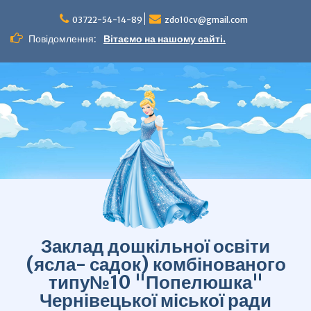
Перейти
до
03722-54-14-89
zdo10cv@gmail.com
вмісту
Повідомлення:
Вітаємо на нашому сайті.
Заклад дошкільної освіти
(ясла- садок) комбінованого
типу№10 "Попелюшка"
Чернівецької міської ради