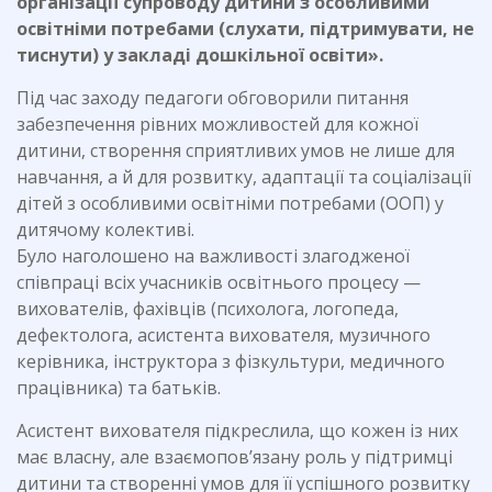
організації супроводу дитини з особливими
освітніми потребами (слухати, підтримувати, не
тиснути) у закладі дошкільної освіти».
Під час заходу педагоги обговорили питання
забезпечення рівних можливостей для кожної
дитини, створення сприятливих умов не лише для
навчання, а й для розвитку, адаптації та соціалізації
дітей з особливими освітніми потребами (ООП) у
дитячому колективі.
Було наголошено на важливості злагодженої
співпраці всіх учасників освітнього процесу —
вихователів, фахівців (психолога, логопеда,
дефектолога, асистента вихователя, музичного
керівника, інструктора з фізкультури, медичного
працівника) та батьків.
Асистент вихователя підкреслила, що кожен із них
має власну, але взаємопов’язану роль у підтримці
дитини та створенні умов для її успішного розвитку