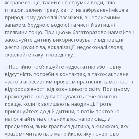
яскраве сонце, талий сніг, струмки води, спів
пташок, зелену траву, квіти; на забруднені місця в
природному довкіллі (засмічені, з неприємним
запахом, брудною водою) та чисті й затишні
галявини тощо. При цьому багаторазово навчайте і
заохочуйте дитину використовувати відповідні
жести і рухи тіла, вокалізації, недосконалі слова;
схвалюйте таку її поведінку.
– Постійно пом’якшуйте недостатню або повну
відсутність потреби в контактах, а також активне,
часто з агресивним проявом прагнення самотності і
відгородженості від зовнішнього світу. При цьому
враховуйте, що діти почувають себе помітно
краще, коли їх залишають наодинці. Проте
приєднуйтеся до дій дитини, а потім тактовно
наполягайте на спільних діях, наприклад, з
предметом, яким грається дитина, з книжкою, яку
«разом» читають, з матрійкою, яку почергово