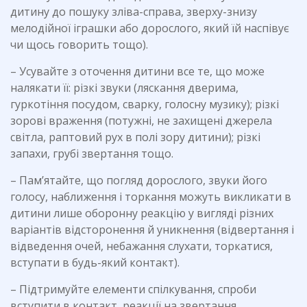
дитину до пошуку зліва-справа, зверху-знизу
мелодійної іграшки або дорослого, який їй наспівує
чи щось говорить тощо).
– Усувайте з оточення дитини все те, що може
налякати її: різкі звуки (ляскання дверима,
гуркотіння посудом, сварку, голосну музику); різкі
зорові враження (потужні, не захищені джерела
світла, раптовий рух в полі зору дитини); різкі
запахи, грубі звертання тощо.
– Пам’ятайте, що погляд дорослого, звуки його
голосу, наближення і торкання можуть викликати в
дитини лише оборонну реакцію у вигляді різних
варіантів відсторонення й уникнення (відвертання і
відведення очей, небажання слухати, торкатися,
вступати в будь-який контакт).
– Підтримуйте елементи спілкування, спроби
вступити в контакт, реакції на звертання