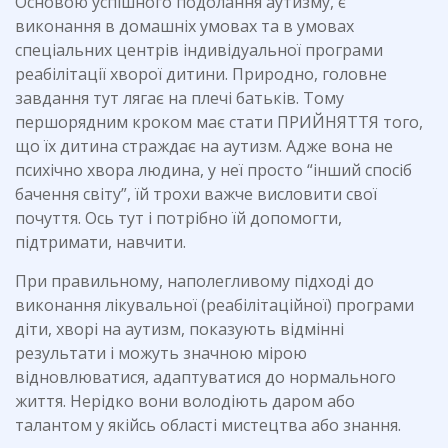
Основою успішного подолання аутизму, є
виконання в домашніх умовах та в умовах
спеціальних центрів індивідуальної програми
реабілітації хворої дитини. Природно, головне
завдання тут лягає на плечі батьків. Тому
першорядним кроком має стати ПРИЙНЯТТЯ того,
що їх дитина страждає на аутизм. Адже вона не
психічно хвора людина, у неї просто “інший спосіб
бачення світу”, їй трохи важче висловити свої
почуття. Ось тут і потрібно їй допомогти,
підтримати, навчити.
При правильному, наполегливому підході до
виконання лікувальної (реабілітаційної) програми
діти, хворі на аутизм, показують відмінні
результати і можуть значною мірою
відновлюватися, адаптуватися до нормального
життя. Нерідко вони володіють даром або
талантом у якійсь області мистецтва або знання.