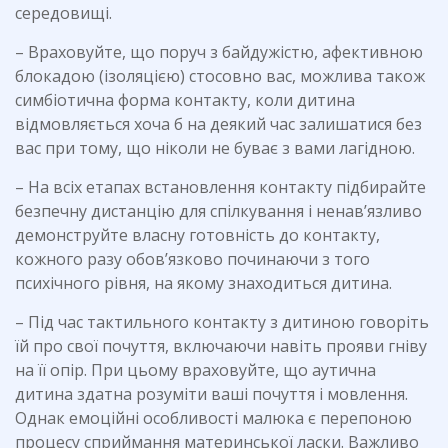
середовищі.
– Враховуйте, що поруч з байдужістю, афективною
блокадою (ізоляцією) стосовно вас, можлива також
симбіотична форма контакту, коли дитина
відмовляється хоча б на деякий час залишатися без
вас при тому, що ніколи не буває з вами лагідною.
– На всіх етапах встановлення контакту підбирайте
безпечну дистанцію для спілкування і ненав’язливо
демонструйте власну готовність до контакту,
кожного разу обов’язково починаючи з того
психічного рівня, на якому знаходиться дитина.
– Під час тактильного контакту з дитиною говоріть
їй про свої почуття, включаючи навіть прояви гніву
на її опір. При цьому враховуйте, що аутична
дитина здатна розуміти ваші почуття і мовлення.
Однак емоційні особливості малюка є перепоною
процесу сприймання материнської ласки. Важливо