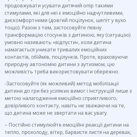
продовжувати усувати дитячий опір такими
стимулами, які для неї є емоційно надчутливими,
дискомфортними (довгий поцілунок, шепіт у вухо
тощо). Разом з тим, застосовуйте певну
трансформацію стосунків з дитиною, яку (ситуацію)
умовно називають «відпусти», коли дитина
намагається уникати тривалих емоційних
контактів, обіймів, поцілунків. Проте, враховуючи
природну автономію дитини з аутизмом, цю
можливість треба використовувати обережно.
-Застосовуйте (як можливий) метод мобілізації
дитини до гри без усіляких вимог і інструкцій лише з
метою налагодження емоційно сприятливого,
довірливого контакту, навіть не зважаючи на те,
що дитина може не звертати на вас увагу.
– Постійно стимулюйте емоційні реакції дитини на
тепло, прохолоду, вітер, барвисте листя на деревах,