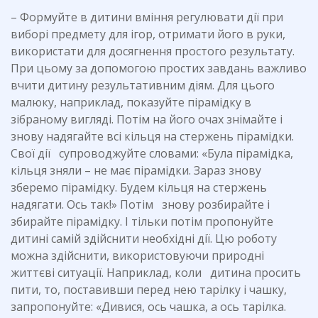
– Формуйте в дитини вміння регулювати дії при
виборі предмету для ігор, отримати його в руки,
використати для досягнення простого результату.
При цьому за допомогою простих завдань важливо
вчити дитину результативним діям. Для цього
малюку, наприклад, показуйте пірамідку в
зібраному вигляді. Потім на його очах знімайте і
знову надягайте всі кільця на стержень пірамідки.
Свої дії супроводжуйте словами: «Була пірамідка,
кільця зняли – не має пірамідки. Зараз знову
зберемо пірамідку. Будем кільця на стержень
надягати. Ось так!» Потім знову розбирайте і
збирайте пірамідку. І тільки потім пропонуйте
дитині самій здійснити необхідні дії. Цю роботу
можна здійснити, використовуючи природні
життєві ситуації. Наприклад, коли дитина просить
пити, то, поставивши перед нею тарілку і чашку,
запропонуйте: «Дивися, ось чашка, а ось тарілка.