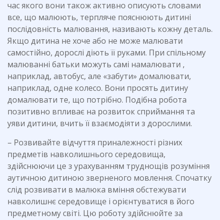
час якого вони також активно описують словами
все, що малюють, терпляче пояснюють дитині
послідовність малювання, називають кожну деталь.
Якщо дитина не хоче або не може малювати
самостійно, дорослі діють її руками. При спільному
малюванні батьки можуть самі намалювати ,
наприклад, автобус, але «забути» домалювати,
наприклад, одне колесо. Вони просять дитину
домалювати те, що потрібно. Подібна робота
позитивно впливає на розвиток сприймання та
уяви дитини, вчить її взаємодіяти з дорослими.
– Розвивайте відчуття приналежності різних
предметів навколишнього середовища,
здійснюючи це з урахуванням труднощів розуміння
аутичною дитиною зверненого мовлення. Спочатку
слід розвивати в малюка вміння обстежувати
навколишнє середовище і орієнтуватися в його
предметному світі. Цю роботу здійснюйте за