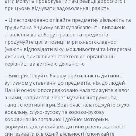
діти можуть провокувати такі реакції дорослого і
при цьому відчувати задоволення і радість.
– Цілеспрямовано опікайте предметну діяльність та
гру дитини. У цьому зв’язку забезпечіть виважене
ставлення до добору іграшок та предметів,
продумуйте цілі з позиції міри їхньої складності
(мають відповідати віку, можливостям та інтересам
дитини), прискіпливо ставтеся до організації і
керівництва дитячою діяльністю.
– Використовуйте більшу прихильність дитини з
аутизмом у ставленні до предметів, ніж до людей.
На цій основі опосередковано налагоджуйте діалог
з ними, наприклад, через музичні інструменти,
танці, спортивні ігри. Водночас налагоджуйте слухо-
вокальну, слухо-рухову та зорово-рухову
координацію загальної і дрібної моторики,
формуйте доступний для дитини рівень здатності
синтезувати їх в одній діяльності (спонукайте