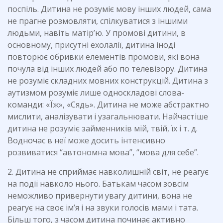
поспіль. Дитина не розуміє мову інших людей, сама
не прагне розмовляти, спілкуватися з іншими
людьми, навіть матір’ю. У промові дитини, в
основному, присутні ехолалії, дитина іноді
повторює обривки елементів промови, які вона
почула від інших людей або по телевізору. Дитина
не розуміє складних мовних конструкцій. Дитина з
аутизмом розуміє лише односкладові слова-
команди: «Їж», «Сядь». Дитина не може абстрактно
мислити, аналізувати і узагальнювати. Найчастіше
дитина не розуміє займенників мій, твій, їх і т. д.
Водночас в неї може досить інтенсивно
розвиватися “автономна мова”, “мова для себе”.
2. Дитина не сприймає навколишній світ, не реагує
на події навколо нього. Батькам часом зовсім
неможливо привернути увагу дитини, вона не
реагує на своє ім’я і на звуки голосів мами і тата.
Більш того, з часом дитина починає активно