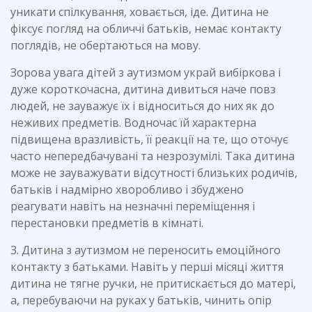
уникати спілкування, ховається, іде. Дитина не
фіксує погляд на обличчі батьків, немає контакту
поглядів, не обертаються на мову.
Зорова увага дітей з аутизмом украй вибіркова і
дуже короткочасна, дитина дивиться наче повз
людей, не зауважує їх і відноситься до них як до
неживих предметів. Водночас їй характерна
підвищена вразливість, її реакції на те, що оточує
часто непередбачувані та незрозумілі. Така дитина
може не зауважувати відсутності близьких родичів,
батьків і надмірно хворобливо і збуджено
реагувати навіть на незначні переміщення і
перестановки предметів в кімнаті.
3. Дитина з аутизмом не переносить емоційного
контакту з батьками. Навіть у перші місяці життя
дитина не тягне ручки, не притискається до матері,
а, перебуваючи на руках у батьків, чинить опір