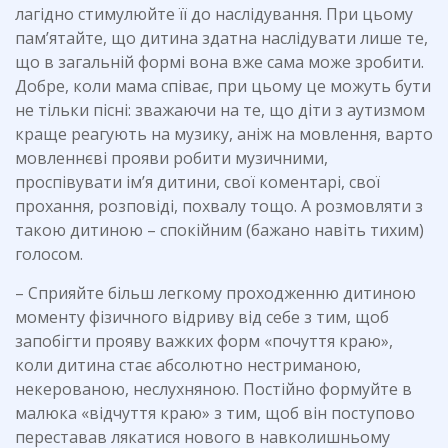
лагідно стимулюйте її до наслідування. При цьому
пам’ятайте, що дитина здатна наслідувати лише те,
що в загальній формі вона вже сама може зробити.
Добре, коли мама співає, при цьому це можуть бути
не тільки пісні: зважаючи на те, що діти з аутизмом
краще реагують на музику, аніж на мовлення, варто
мовленнєві прояви робити музичними,
проспівувати ім’я дитини, свої коментарі, свої
прохання, розповіді, похвалу тощо. А розмовляти з
такою дитиною – спокійним (бажано навіть тихим)
голосом.
– Сприяйте більш легкому проходженню дитиною
моменту фізичного відриву від себе з тим, щоб
запобігти прояву важких форм «почуття краю»,
коли дитина стає абсолютно нестриманою,
некерованою, неслухняною. Постійно формуйте в
малюка «відчуття краю» з тим, щоб він поступово
переставав лякатися нового в навколишньому