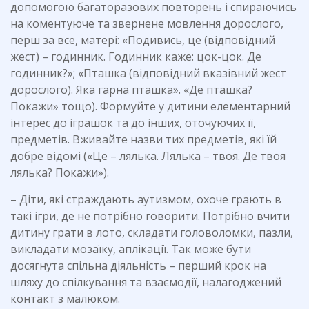
допомогою багаторазових повторень і спираючись
на коментуюче та звернене мовлення дорослого,
перш за все, матері: «Подивись, це (відповідний
жест) – годинник. Годинник каже: цок-цок. Де
годинник?»; «Пташка (відповідний вказівний жест
дорослого). Яка гарна пташка». «Де пташка?
Покажи» тощо). Формуйте у дитини елементарний
інтерес до іграшок та до інших, оточуючих її,
предметів. Вживайте назви тих предметів, які їй
добре відомі («Це – лялька. Лялька – твоя. Де твоя
лялька? Покажи»).
– Діти, які страждають аутизмом, охоче грають в
такі ігри, де не потрібно говорити. Потрібно вчити
дитину грати в лото, складати головоломки, пазли,
викладати мозаїку, аплікації. Так може бути
досягнута спільна діяльність – перший крок на
шляху до спілкування та взаємодії, налагоджений
контакт з малюком.