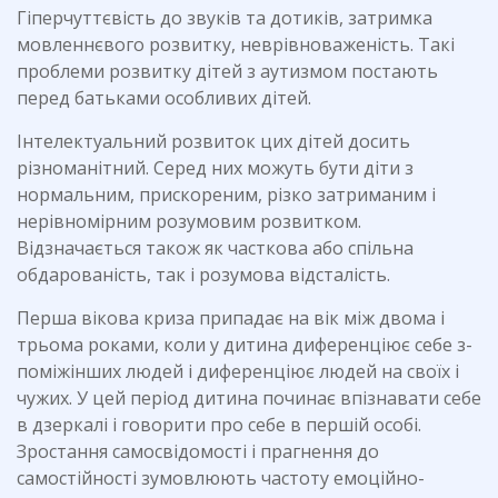
Гіперчуттєвість до звуків та дотиків, затримка
мовленнєвого розвитку, неврівноваженість. Такі
проблеми розвитку дітей з аутизмом постають
перед батьками особливих дітей.
Інтелектуальний розвиток цих дітей досить
різноманітний. Серед них можуть бути діти з
нормальним, прискореним, різко затриманим і
нерівномірним розумовим розвитком.
Відзначається також як часткова або спільна
обдарованість, так і розумова відсталість.
Перша вікова криза припадає на вік між двома і
трьома роками, коли у дитина диференціює себе з-
поміжінших людей і диференціює людей на своїх і
чужих. У цей період дитина починає впізнавати себе
в дзеркалі і говорити про себе в першій особі.
Зростання самосвідомості і прагнення до
самостійності зумовлюють частоту емоційно-