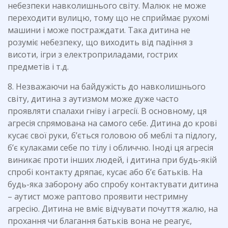
небезпеки навколишнього світу. Малюк не може
переходити вулицю, тому що не сприймає рухомі
машини і може постраждати. Така дитина не
розуміє небезпеку, що виходить від падіння з
висоти, ігри з електроприладами, гострих
предметів і т.д.
8. Незважаючи на байдужість до навколишнього
світу, дитина з аутизмом може дуже часто
проявляти спалахи гніву і агресії. В основному, ця
агресія спрямована на самого себе. Дитина до крові
кусає свої руки, б’ється головою об меблі та підлогу,
б’є кулаками себе по тілу і обличчю. Іноді ця агресія
виникає проти інших людей, і дитина при будь-якій
спробі контакту дряпає, кусає або б’є батьків. На
будь-яка заборону або спробу контактувати дитина
– аутист може раптово проявити нестримну
агресію. Дитина не вміє відчувати почуття жалю, на
прохання чи благання батьків вона не реагує,