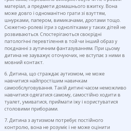
матеріал, а предмети домашнього вжитку. Вона
може довго і одноманітно грати зі взуттям,
шнурками, папером, вимикачами, дротами тощо.
Сюжетно-ролеві ігри з однолітками у таких дітей не
розвиваються. Спостерігаються своєрідні
патологічні перевтілення в той чи інший образ у
поєднанні з аутичним фантазуванням. При цьому
дитина не зауважує оточуючих, не вступає з ними в
мовний контакт.
6. Дитина, що страждає аутизмом, не може
навчитися найпростішим навичкам
самообслуговування. Такій дитині часом неможливо
навчитися одягатися самому, самостійно ходити в
туалет, умиватися, приймати їжу і користуватися
столовими приборами.
7. Дитина з аутизмом потребує постійного
контролю, вона не розуміє і не може оцінити