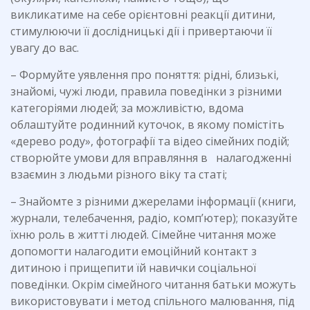
викликатиме на себе орієнтовні реакції дитини,
стимулюючи її дослідницькі дії і привертаючи її
увагу до вас.
– Формуйте уявлення про поняття: рідні, близькі,
знайомі, чужі люди, правила поведінки з різними
категоріями людей; за можливістю, вдома
облаштуйте родинний куточок, в якому помістіть
«дерево роду», фотографії та відео сімейних подій;
створюйте умови для вправляння в налагодженні
взаємин з людьми різного віку та статі;
– Знайомте з різними джерелами інформації (книги,
журнали, телебачення, радіо, комп’ютер); показуйте
їхню роль в житті людей. Сімейне читання може
допомогти налагодити емоційний контакт з
дитиною і прищепити їй навички соціальної
поведінки. Окрім сімейного читання батьки можуть
використовувати і метод спільного малювання, під