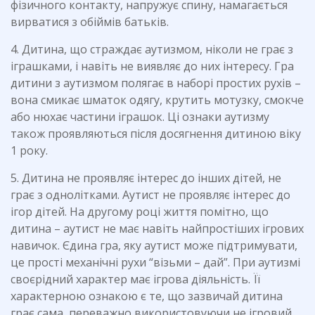
фізичного контакту, напружує спину, намагається
вирватися з обіймів батьків.
4. Дитина, що страждає аутизмом, ніколи не грає з
іграшками, і навіть не виявляє до них інтересу. Гра
дитини з аутизмом полягає в наборі простих рухів –
вона смикає шматок одягу, крутить мотузку, смокче
або нюхає частини іграшок. Ці ознаки аутизму
також проявляються після досягнення дитиною віку
1 року.
5. Дитина не проявляє інтерес до інших дітей, не
грає з однолітками. Аутист не проявляє інтерес до
ігор дітей. На другому році життя помітно, що
дитина – аутист не має навіть найпростіших ігрових
навичок. Єдина гра, яку аутист може підтримувати,
це прості механічні рухи “візьми – дай”. При аутизмі
своєрідний характер має ігрова діяльність. Її
характерною ознакою є те, що зазвичай дитина
грає сама, переважно використовуючи не ігровий