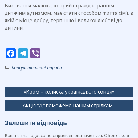
Виховання малюка, котрий страждає раннім
дитячим аутизмом, має стати способом життя сім’ї, в
якій є місце добру, терпінню і великої любові до
дитини.
F
T
Vi
ac
el
b
Консультативні поради
e
e
er
b
gr
Навігація
o
a
«Крим – колиска українського сонця»
записів
o
m
Aкція “Допоможемо нашим стрілкам “
k
Залишити відповідь
Ваша e-mail адреса не оприлюднюватиметься.
Обов’язкові