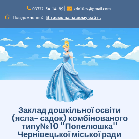
Перейти
до
03722-54-14-89
zdo10cv@gmail.com
вмісту
Повідомлення:
Вітаємо на нашому сайті.
Заклад дошкільної освіти
(ясла- садок) комбінованого
типу№10 "Попелюшка"
Чернівецької міської ради