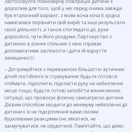
Застосовуйте планомірну співпрацю дитини з
дорослим для того, щоб у неї перед очима завжди
був еталонний варіант, з яким вона хоча б зрідка
намагалася порівняти свій виріб та інші результати
своєї діяльності, а також споглядати дії, рухи
дорослого, чути його роздуми. Партнерство з
дитиною в різних спільних з нею справах
допомагатиме заспокоїти і дати їй відчуття
захищеності.
– Дотримуйтеся з переважною більшістю аутичних
дітей постійного їх страхування: будьте готові їх
спіймати, підхопити, підкласти руку на небезпечне
місце тощо, будьте готові запобігти виникненню
ситуації, що провокує фізичну самоагресію дитини.
Дієвим способом зводити до мінімуму небезпечні дії
дитини є їх не підкріплення вами своїми
бурхливими реакціями (не лякатися, не
засмучуватися, не сердитися). Пам’ятайте, що деякі