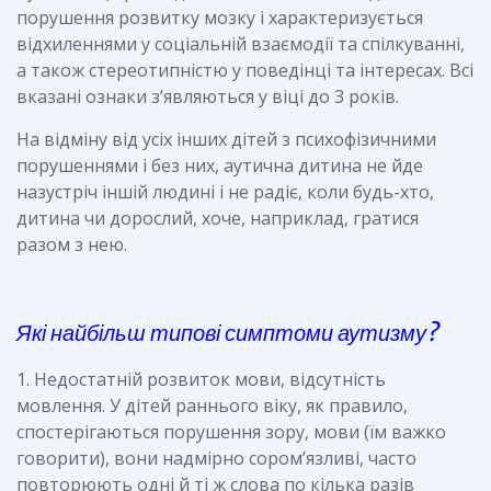
порушення розвитку мозку і характеризується
відхиленнями у соціальній взаємодії та спілкуванні,
а також стереотипністю у поведінці та інтересах. Всі
вказані ознаки з’являються у віці до 3 років.
На відміну від усіх інших дітей з психофізичними
порушеннями і без них, аутична дитина не йде
назустріч іншій людині і не радіє, коли будь-хто,
дитина чи дорослий, хоче, наприклад, гратися
разом з нею.
Які найбільш типові симптоми аутизму?
1. Недостатній розвиток мови, відсутність
мовлення. У дітей раннього віку, як правило,
спостерігаються порушення зору, мови (їм важко
говорити), вони надмірно сором’язливі, часто
повторюють одні й ті ж слова по кілька разів