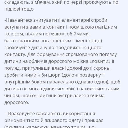
складають, з м’ячем, який по черзі прокочують по
підлозі тощо.
-Навчайтеся зчитувати її елементарні спроби
вступати з вами в контакт і посмішкою (лагідним
голосом, ніжним поглядом, обіймами,
багаторазовим повторенням її імені тощо)
заохочуйте дитину до продовження цього
контакту. Для формування спрямованого погляду
дитини на обличчя дорослого можна «ловити» її
погляд, притуливши власні долоні до її скронь,
зробити ними ніби шори (долоні розвернуті
внутрішнім боком паралельно одна до одної), щоб
дитина не могла дивитися вбік, і нахилятися таким
чином, щоб очі дитини зустрічалися з очима
дорослого.
– Враховуйте важливість використання
різноманітного й яскравого одягу і прикрас
(окуляри, капелюхи, намисто тощо), що