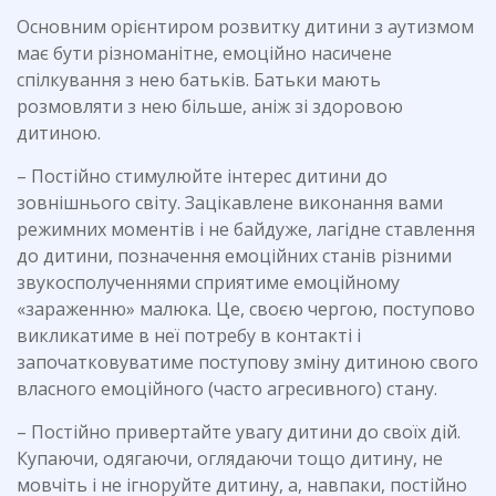
Основним орієнтиром розвитку дитини з аутизмом
має бути різноманітне, емоційно насичене
спілкування з нею батьків. Батьки мають
розмовляти з нею більше, аніж зі здоровою
дитиною.
– Постійно стимулюйте інтерес дитини до
зовнішнього світу. Зацікавлене виконання вами
режимних моментів і не байдуже, лагідне ставлення
до дитини, позначення емоційних станів різними
звукосполученнями сприятиме емоційному
«зараженню» малюка. Це, своєю чергою, поступово
викликатиме в неї потребу в контакті і
започатковуватиме поступову зміну дитиною свого
власного емоційного (часто агресивного) стану.
– Постійно привертайте увагу дитини до своїх дій.
Купаючи, одягаючи, оглядаючи тощо дитину, не
мовчіть і не ігноруйте дитину, а, навпаки, постійно