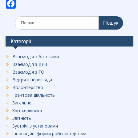
F
ac
Шукати:
e
b
o
Категорії
o
Взаємодія з батьками
k
Взаємодія з ВНЗ
Взаємодія з ГО
Відкриті перегляди
Волонтерство
Грантова діяльність
Загальне
Звіт керівника
Звітність
Зустрічі з установами
Інноваційні форми роботи з дітьми