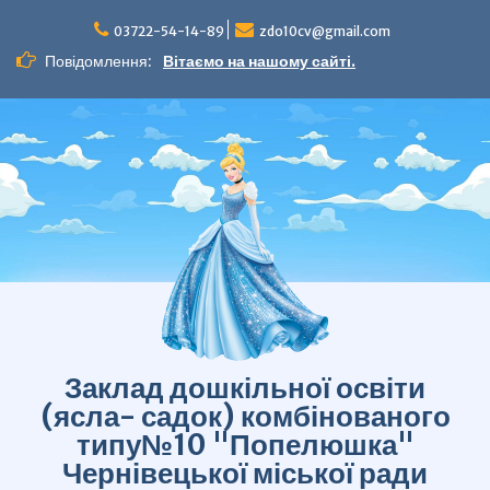
Перейти
до
03722-54-14-89
zdo10cv@gmail.com
вмісту
Повідомлення:
Вітаємо на нашому сайті.
Заклад дошкільної освіти
(ясла- садок) комбінованого
типу№10 "Попелюшка"
Чернівецької міської ради