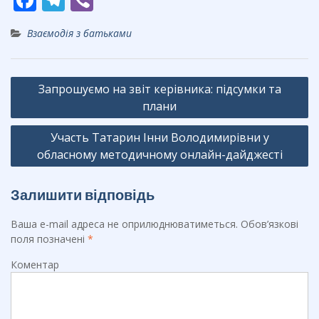
ac
el
b
Взаємодія з батьками
e
e
er
b
gr
Навігація
o
a
Запрошуємо на звіт керівника: підсумки та
записів
o
m
плани
k
Участь Татарин Інни Володимирівни у
обласному методичному онлайн-дайджесті
Залишити відповідь
Ваша e-mail адреса не оприлюднюватиметься.
Обов’язкові
поля позначені
*
Коментар